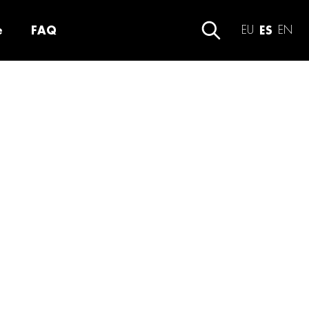
e
FAQ
EU
ES
EN